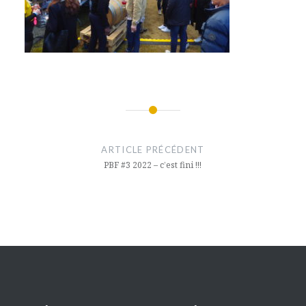
Navigation
de
ARTICLE PRÉCÉDENT
l’article
PBF #3 2022 – c’est fini !!!