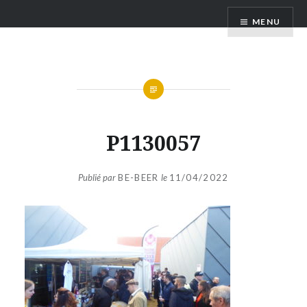
Aller
Poitou Bière Festival – Poitiers
MENU
au
contenu
P1130057
Publié par
BE-BEER
le
11/04/2022