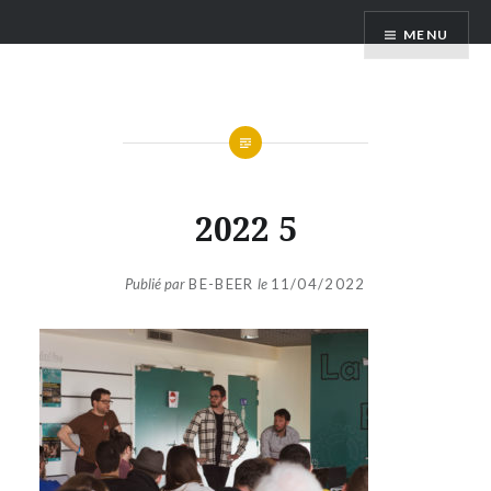
Aller
Poitou Bière Festival – Poitiers
MENU
au
contenu
2022 5
Publié par
BE-BEER
le
11/04/2022