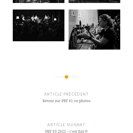
Navigation
de
ARTICLE PRÉCÉDENT
l’article
Retour sur PBF #1 en photos
ARTICLE SUIVANT
PBF #3 2022 – c’est fini !!!