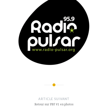
Navigation
de
ARTICLE SUIVANT
l’article
Retour sur PBF #1 en photos