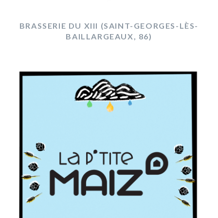
BRASSERIE DU XIII (SAINT-GEORGES-LÈS-
BAILLARGEAUX, 86)