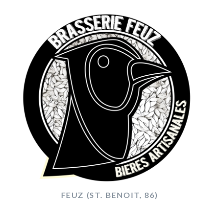
FEUZ (ST. BENOIT, 86)