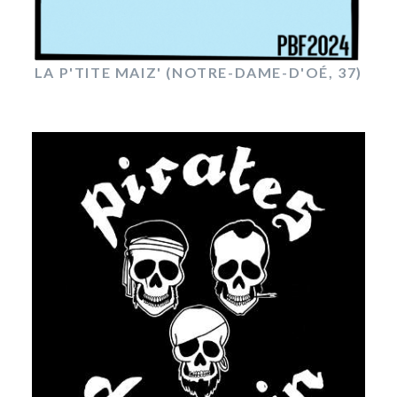
LA P'TITE MAIZ' (NOTRE-DAME-D'OÉ, 37)