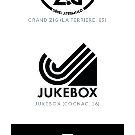
GRAND ZIG (LA FERRIERE, 85)
JUKEBOX (COGNAC, 16)