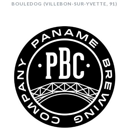
BOULEDOG (VILLEBON-SUR-YVETTE, 91)